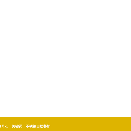
1/6份数盆
1号-1
关键词：不锈钢自助餐炉